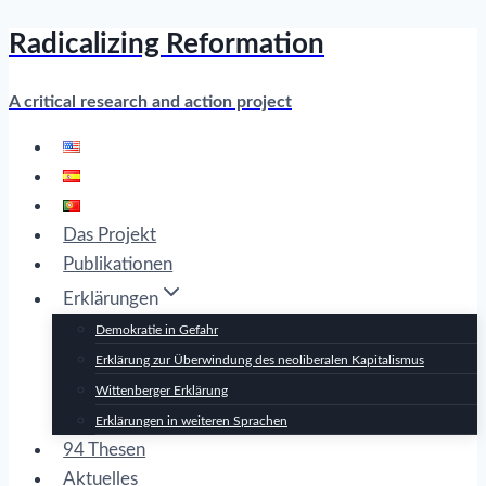
Radicalizing Reformation
Zum
Inhalt
springen
A critical research and action project
Das Projekt
Publikationen
Erklärungen
Demokratie in Gefahr
Erklärung zur Überwindung des neoliberalen Kapitalismus
Wittenberger Erklärung
Erklärungen in weiteren Sprachen
94 Thesen
Aktuelles