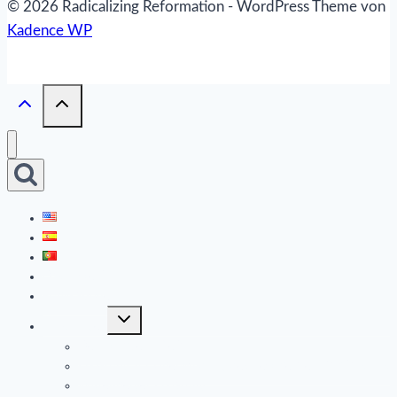
© 2026 Radicalizing Reformation - WordPress Theme von
Kadence WP
Das Projekt
Publikationen
Untermenü
Erklärungen
umschalten
Demokratie in Gefahr
Erklärung zur Überwindung des neoliberalen Kapitalismus
Wittenberger Erklärung