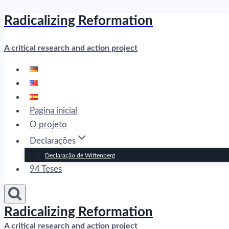
Radicalizing Reformation
Skip
to
content
A critical research and action project
Pagina inicial
O projeto
Declarações
Declaração de Wittenberg
94 Teses
Radicalizing Reformation
A critical research and action project